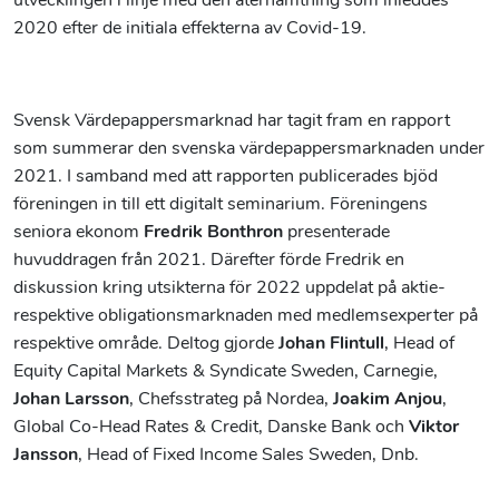
utvecklingen i linje med den återhämtning som inleddes
2020 efter de initiala effekterna av Covid-19.
Svensk Värdepappersmarknad har tagit fram en rapport
som summerar den svenska värdepappersmarknaden under
2021. I samband med att rapporten publicerades bjöd
föreningen in till ett digitalt seminarium. Föreningens
seniora ekonom
Fredrik Bonthron
presenterade
huvuddragen från 2021. Därefter förde Fredrik en
diskussion kring utsikterna för 2022 uppdelat på aktie-
respektive obligationsmarknaden med medlemsexperter på
respektive område. Deltog gjorde
Johan Flintull
, Head of
Equity Capital Markets & Syndicate Sweden, Carnegie,
Johan Larsson
, Chefsstrateg på Nordea,
Joakim Anjou
,
Global Co-Head Rates & Credit, Danske Bank och
Viktor
Jansson
, Head of Fixed Income Sales Sweden, Dnb.