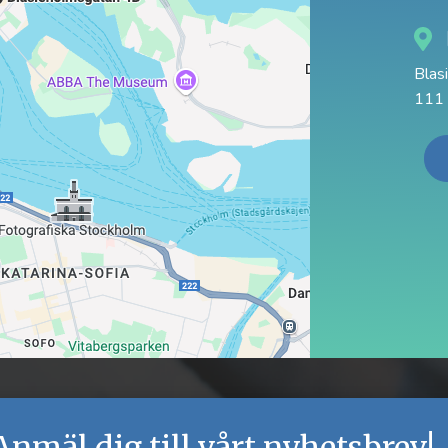
Blas
111 
Anmäl dig till vårt nyhetsbrev!