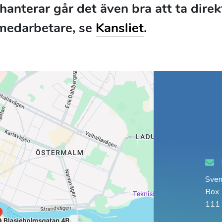
hanterar går det även bra att ta dire
medarbetare, se
Kansliet
.
Sven
Box
111 