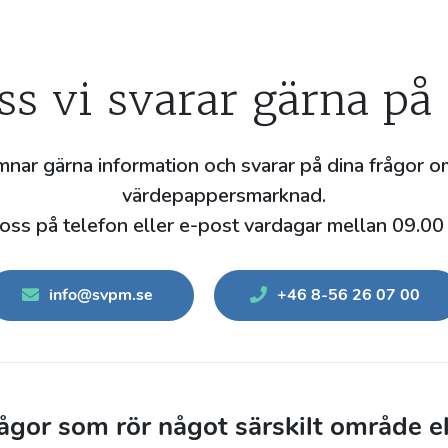
ss vi svarar gärna på 
mnar gärna information och svarar på dina frågor 
värdepappersmarknad.
oss på telefon eller e-post vardagar mellan 09.00
info@svpm.se
+46 8-56 26 07 00
gor som rör något särskilt område ell