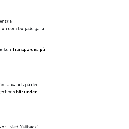
venska
ion som började gälla
briken
Transparens på
mänt används på den
terfinns
här under
lkor. Med ”fallback”