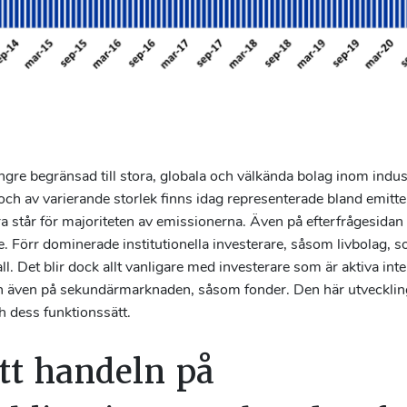
ngre begränsad till stora, globala och välkända bolag inom indus
r och av varierande storlek finns idag representerade bland emitt
 står för majoriteten av emissionerna. Även på efterfrågesidan 
e. Förr dominerade institutionella investerare, såsom livbolag, so
fall. Det blir dock allt vanligare med investerare som är aktiva int
även på sekundärmarknaden, såsom fonder. Den här utvecklingen
 dess funktionssätt.
att handeln på