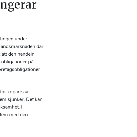
ungerar
antingen under
rahandsmarknaden där
t att den handeln
 obligationer på
öretagsobligationer
 för köpare av
 dem sjunker. Det kan
rksamhet. I
oblem med den