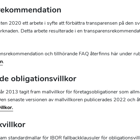
rekommendation
en 2020 ett arbete i syfte att förbättra transparensen på den s
rknaden. Detta arbete resulterade i en transparensrekommendat
ensrekommendation och tillhörande FAQ återfinns här under ru
en
.
e obligationsvillkor
år 2013 tagit fram mallvillkor för företagsobligationer som all
n senaste versionen av mallvillkoren publicerades 2022 och å
llkor.
villkor
ram standardmallar för IBOR fallbackklausuler för obligationsvil