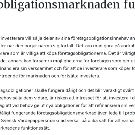
obligationsmarknaden f
t investerare vill sälja delar av sina företagsobligationsinnehav 
eller när den börjar närma sig förfall. Det kan man göra på and
rare som är villiga att köpa företagsobligationerna. Det är viktig
det annars kan försämra möjligheterna för företagen som ger ut
nansiera sin verksamhet och för att de investerare som köper f
örtroende för marknaden och fortsätta investera.
sobligationer skulle fungera dåligt och det blir varaktigt svårt
behov sälja dem vidare, är risken att intresset för att investera i
tag att vid behov ge ut nya obligationer för att refinansiera sin ve
dåligt fungerande företagsobligationsmarknad även leda till pr
en. Svensk Värdepappersmarknad verkar på olika sätt för att värna
rknadens funktionssätt.