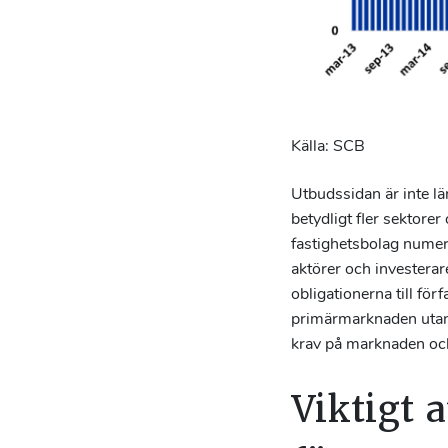
Källa: SCB
Utbudssidan är inte lä
betydligt fler sektore
fastighetsbolag numera
aktörer och investerar
obligationerna till för
primärmarknaden utan 
krav på marknaden och
Viktigt 