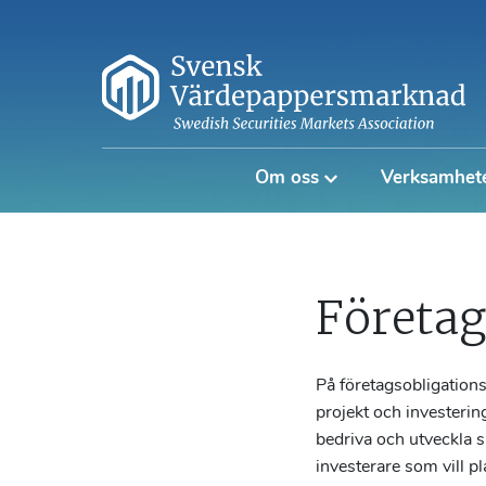
Om oss
Verksamhet
Företa
På företagsobligation
projekt och investering
bedriva och utveckla s
investerare som vill pla