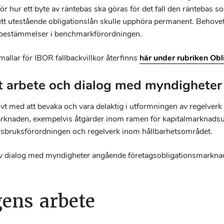
ör hur ett byte av räntebas ska göras för det fall den räntebas s
tt utestående obligationslån skulle upphöra permanent. Behovet
av bestämmelser i benchmarkförordningen.
llar för IBOR fallbackvillkor återfinns
här under rubriken Obli
t arbete och dialog med myndigheter
vt med att bevaka och vara delaktig i utformningen av regelver
arknaden, exempelvis åtgärder inom ramen för kapitalmarknads
sbruksförordningen och regelverk inom hållbarhetsområdet.
iv dialog med myndigheter angående företagsobligationsmarknad
ens arbete