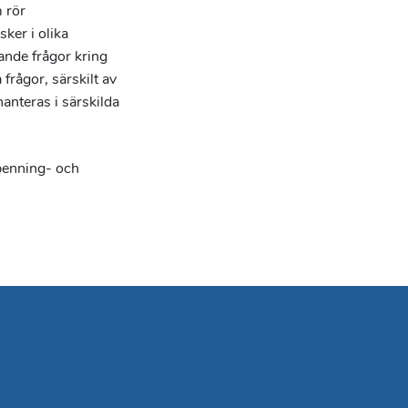
 rör
ker i olika
ande frågor kring
frågor, särskilt av
anteras i särskilda
penning- och