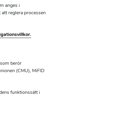
om anges i
 att reglera processen
gationsvillkor.
k som berör
unionen (CMU), MiFID
ens funktionssätt i