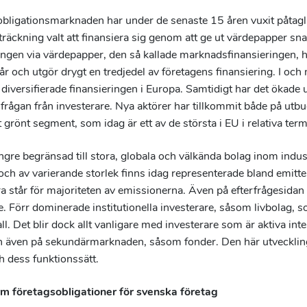
bligationsmarknaden har under de senaste 15 åren vuxit påtagl
tsträckning valt att finansiera sig genom att ge ut värdepapper sna
ringen via värdepapper, den så kallade marknadsfinansieringen, 
år och utgör drygt en tredjedel av företagens finansiering. I oc
diversifierade finansieringen i Europa. Samtidigt har det ökade 
rfrågan från investerare. Nya aktörer har tillkommit både på utb
 grönt segment, som idag är ett av de största i EU i relativa term
ngre begränsad till stora, globala och välkända bolag inom indus
r och av varierande storlek finns idag representerade bland emitt
 står för majoriteten av emissionerna. Även på efterfrågesidan 
e. Förr dominerade institutionella investerare, såsom livbolag, so
fall. Det blir dock allt vanligare med investerare som är aktiva int
även på sekundärmarknaden, såsom fonder. Den här utvecklingen
 dess funktionssätt.
ym företagsobligationer för svenska företag