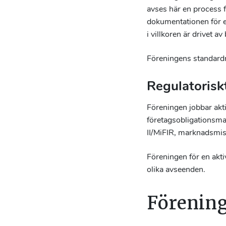
avses här en process f
dokumentationen för e
i villkoren är drivet 
Föreningens standardma
Regulatorisk
Föreningen jobbar akti
företagsobligationsm
II/MiFIR, marknadsmis
Föreningen för en akt
olika avseenden.
Förening