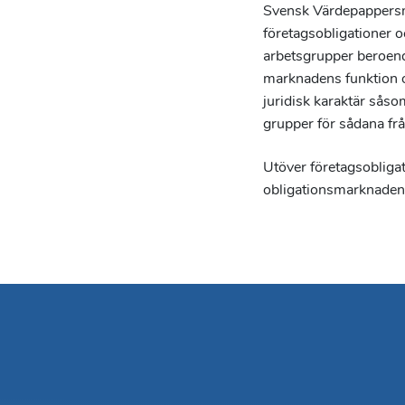
Svensk Värdepappersma
företagsobligationer 
arbetsgrupper beroend
marknadens funktion oc
juridisk karaktär såso
grupper för sådana frå
Utöver företagsobliga
obligationsmarknaden.