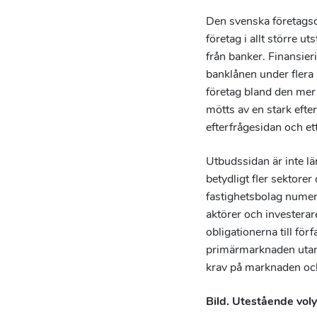
Den svenska företagso
företag i allt större u
från banker. Finansie
banklånen under flera 
företag bland den mer 
mötts av en stark efte
efterfrågesidan och ett
Utbudssidan är inte lä
betydligt fler sektore
fastighetsbolag numera
aktörer och investerar
obligationerna till för
primärmarknaden utan 
krav på marknaden och
Bild. Utestående vol