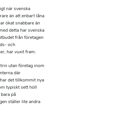
igt när svenska
rare än att enbart låna
har ökat snabbare än
h med detta har svenska
utbudet från företagen
uds- och
er, har vuxit fram.
trin utan företag inom
enterna där
har det tillkommit nya
m typiskt sett höll
e bara på
 ställer lite andra