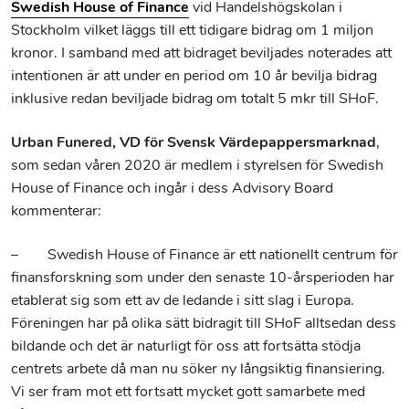
Swedish House of Finance
vid Handelshögskolan i
Stockholm vilket läggs till ett tidigare bidrag om 1 miljon
kronor. I samband med att bidraget beviljades noterades att
intentionen är att under en period om 10 år bevilja bidrag
inklusive redan beviljade bidrag om totalt 5 mkr till SHoF.
Urban Funered, VD för Svensk Värdepappersmarknad
,
som sedan våren 2020 är medlem i styrelsen för Swedish
House of Finance och ingår i dess Advisory Board
kommenterar:
– Swedish House of Finance är ett nationellt centrum för
finansforskning som under den senaste 10-årsperioden har
etablerat sig som ett av de ledande i sitt slag i Europa.
Föreningen har på olika sätt bidragit till SHoF alltsedan dess
bildande och det är naturligt för oss att fortsätta stödja
centrets arbete då man nu söker ny långsiktig finansiering.
Vi ser fram mot ett fortsatt mycket gott samarbete med