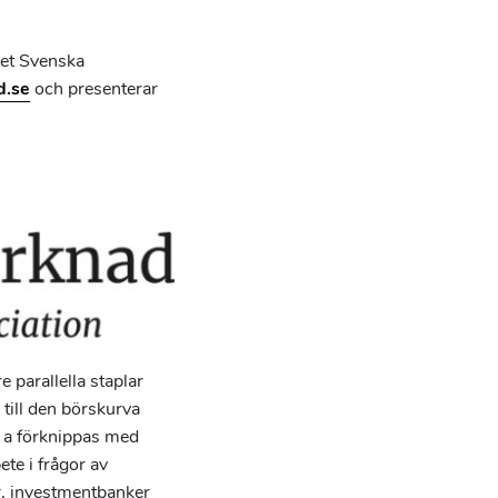
et Svenska
.se
och presenterar
 parallella staplar
till den börskurva
 a förknippas med
te i frågor av
r, investmentbanker