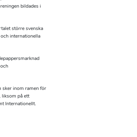
eningen bildades i
alet större svenska
och internationella
ärdepappersmarknad
 och
m sker inom ramen för
 liksom på ett
 Internationellt.