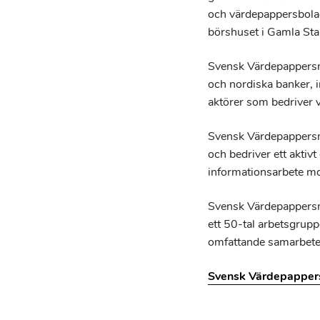
och värdepappersbola
börshuset i Gamla St
Svensk Värdepappersm
och nordiska banker, 
aktörer som bedriver
Svensk Värdepappersm
och bedriver ett akti
informationsarbete mo
Svensk Värdepappersma
ett 50-tal arbetsgrup
omfattande samarbete 
Svensk Värdepappers