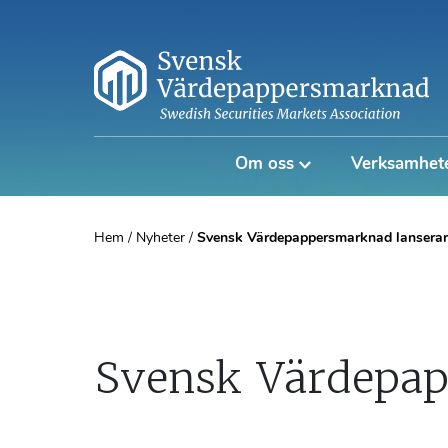
Om oss
Verksamhet
Hem
/
Nyheter
/
Svensk Värdepappersmarknad lanserar
Svensk Värdepap