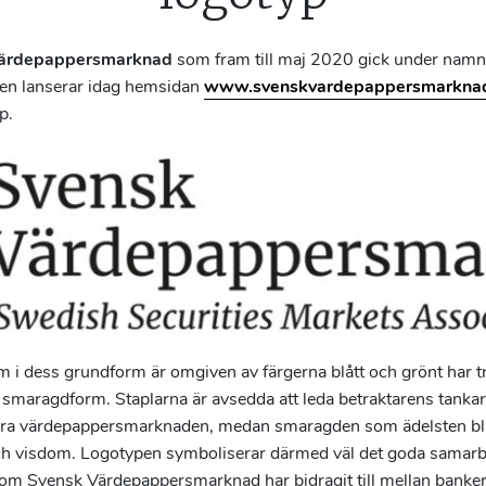
Värdepappersmarknad
som fram till maj 2020 gick under namn
en lanserar idag hemsidan
www.svenskvardepappersmarknad
p.
i dess grundform är omgiven av färgerna blått och grönt har tre
 smaragdform. Staplarna är avsedda att leda betraktarens tankar 
ra värdepappersmarknaden, medan smaragden som ädelsten bl
ch visdom. Logotypen symboliserar därmed väl det goda samarbe
m Svensk Värdepappersmarknad har bidragit till mellan banke