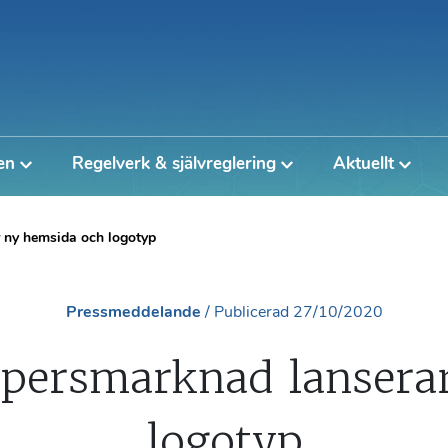
en
Regelverk & självreglering
Aktuellt
 ny hemsida och logotyp
Pressmeddelande
/
Publicerad
27/10/2020
persmarknad lansera
logotyp