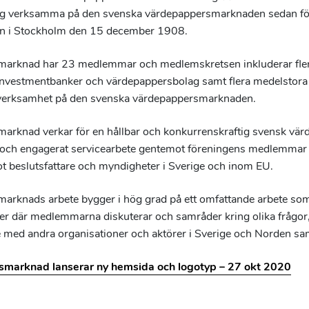
g verksamma på den svenska värdepappersmarknaden sedan för
an i Stockholm den 15 december 1908.
arknad har 23 medlemmar och medlemskretsen inkluderar flert
investmentbanker och värdepappersbolag samt flera medelstora 
 verksamhet på den svenska värdepappersmarknaden.
arknad verkar för en hållbar och konkurrenskraftig svensk v
vt och engagerat servicearbete gentemot föreningens medlemmar
t beslutsfattare och myndigheter i Sverige och inom EU.
rknads arbete bygger i hög grad på ett omfattande arbete so
per där medlemmarna diskuterar och samråder kring olika frågor,
med andra organisationer och aktörer i Sverige och Norden samt
marknad lanserar ny hemsida och logotyp – 27 okt 2020