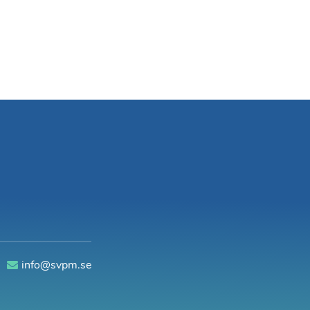
0
info@svpm.se