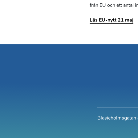
från EU och ett antal
Läs EU-nytt 21 maj
Blasieholmsgatan