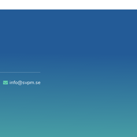
0
info@svpm.se