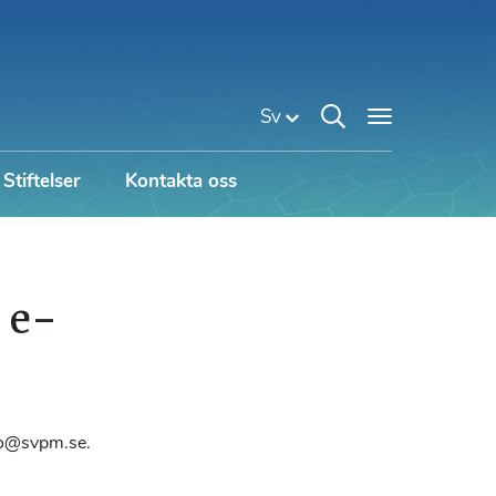
Sv
Stiftelser
Kontakta oss
 e-
nfo@svpm.se.