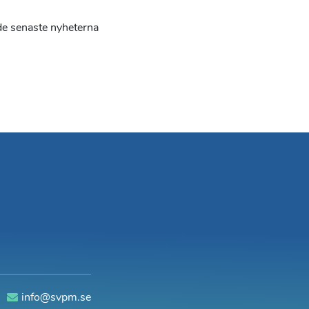
e senaste nyheterna
0
info@svpm.se