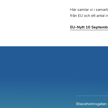
Här samlar vi i sama
från EU och ett antal
EU-Nytt 10 Septemb
Blasieholmsgatan